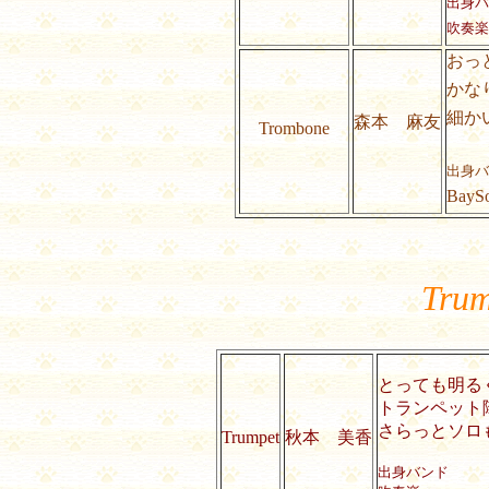
出身バ
吹奏楽
おっ
かな
細か
森本 麻友
Trombone
出身バ
BayS
Trum
とっても明る
トランペット
さらっとソロ
Trumpet
秋本 美香
出身バンド