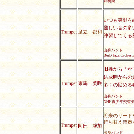
吹奏楽
いつも笑顔を
難しい音の多
Trumpet
足立 都和
練習してくる
出身バンド
B&B Jazz Orchestr
旧姓から「か
結成時からの
Trumpet
東馬 美咲
多くの悩める
出身バンド
NHK
青少年交響
将来のリード
持ち替え楽器
Trumpet
阿部 馨加
出身
バンド