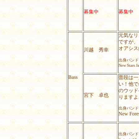
募集中
募集中
元気なリ
ですが、
オアシス
川越 秀幸
出身バンド
New Stars J
Bass
普段は一
い！他で
のウッド
宮下 卓也
りますよ
出身バンド
New Fores
出身バンド