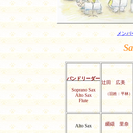
メンバ
Sa
バンドリーダー
辻田 広美
Soprano Sax
（旧姓：平林）
Alto Sax
Flute
纐纈 里奈
Alto Sax