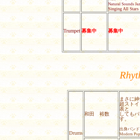
Natural Sounds Jaz
Singing All Stars
募集中
Trumpet
募集中
Rhyt
まさに紳
超ストイ
表と
和田 裕数
してもパ
す。
出身バンド
Drums
Modern Pops