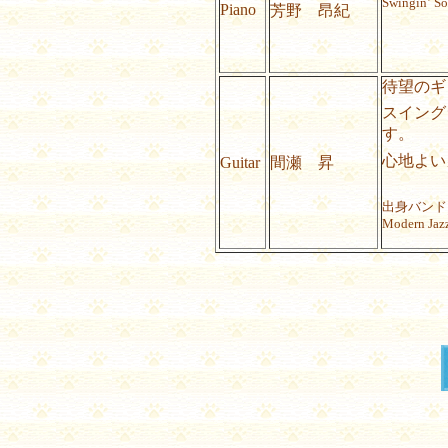
Swingin
’
Soc
Piano
芳野 昂紀
待望のギ
スイング
す。
心地よい
Guitar
間瀬 昇
出身バンド
Modern Jazz