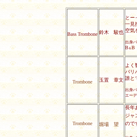
とー
一見
空気
鈴木 駿也
Bass Trombone
出身バ
B
B
＆
よく
バリ
誰と
玉置 章文
Trombone
出身バ
エーデ
長年
ジャ
Trombone
ので
堀場 望