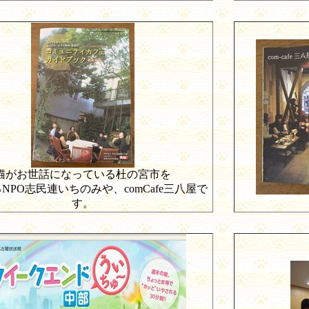
猫がお世話になっている杜の宮市を
る
NPO
志民連いちのみや、
comCafe
三八屋で
す。