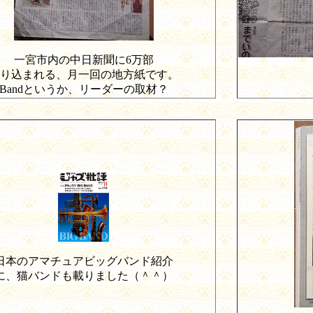
一宮市内の中日新聞に
6
万部
り込まれる、月一回の地方紙です。
Band
というか、リーダーの取材？
日本のアマチュアビッグバンド紹介
に、猫バンドも載りました（＾＾）