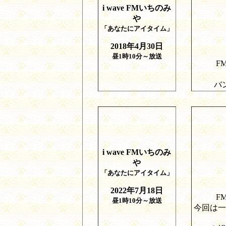
i
wave FM
いちのみ
や
「あなたにアイタイム」
2018
年
4
月
30
日
昼
1
時
10
分～放送
F
バ
i
wave FM
いちのみ
や
「あなたにアイタイム」
2022
年
7
月
18
日
F
昼
1
時
10
分～放送
今回は一