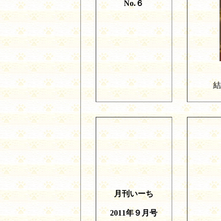
No.
６
結
月刊いーち
2011
年９月号