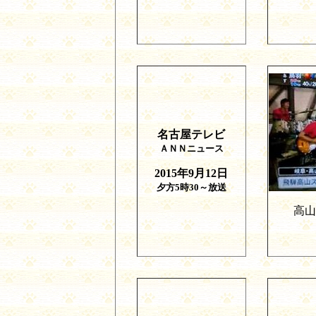
名古屋テレビ
ＡＮＮニュース
2015
年
9
月
12
日
夕方
5
時
30
～放送
高山