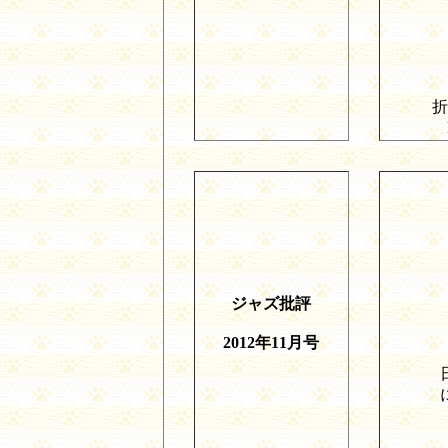
折
ジャズ批評
2012
年
11
月号