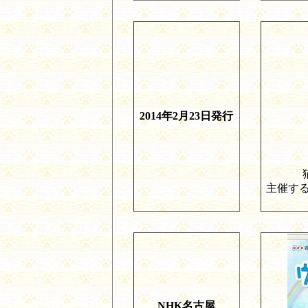
2014
年
2
月
23
日発行
主催す
NHK
名古屋