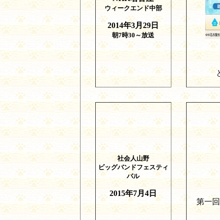
ウィークエンド中部
2014
年
3
月
29
日
朝
7
時
30
～放送
社会人山野
ビッグバンドフェスティ
バル
2015
年
7
月
4
日
第一回