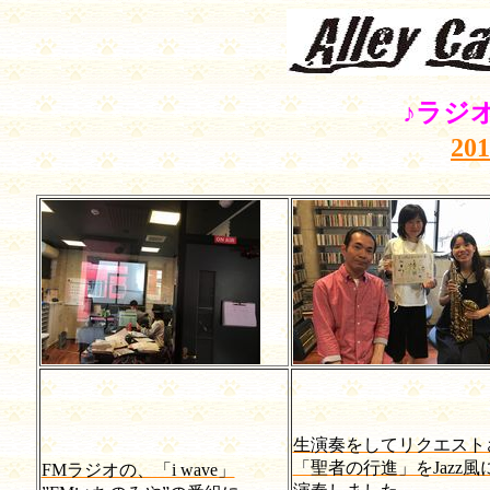
♪ラジ
20
生演奏をしてリクエスト
「聖者の行進」をJazz風
FMラジオの、「i wave」