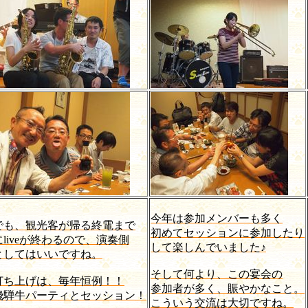
今年は参加メンバーも多く
でも、観光客が帰る終電まで
初めてセッションに参加したり
にliveが終わるので、演奏側
して楽しんでいました♪
としてはいいですね。
そして何より、この宴会の
打ち上げは、毎年恒例！！
参加者が多く、賑やかなこと。
飛騨牛パーティとセッション！
こういう交流は大切ですね。