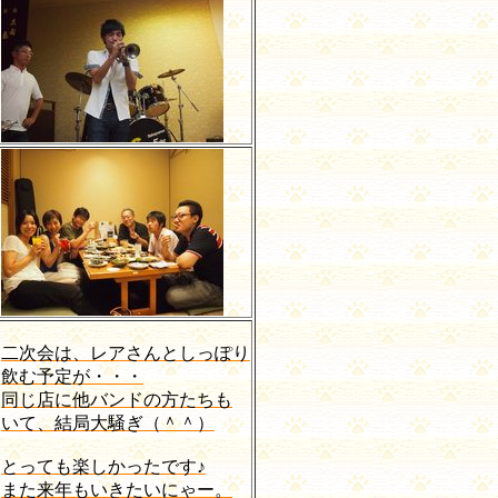
二次会は、レアさんとしっぽり
飲む予定が・・・
同じ店に他バンドの方たちも
いて、結局大騒ぎ（＾＾）
とっても楽しかったです♪
また来年もいきたいにゃー。