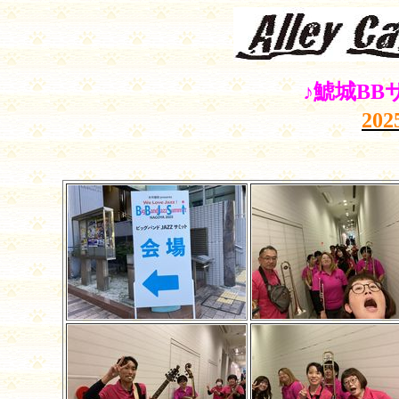
♪鯱城
BB
202