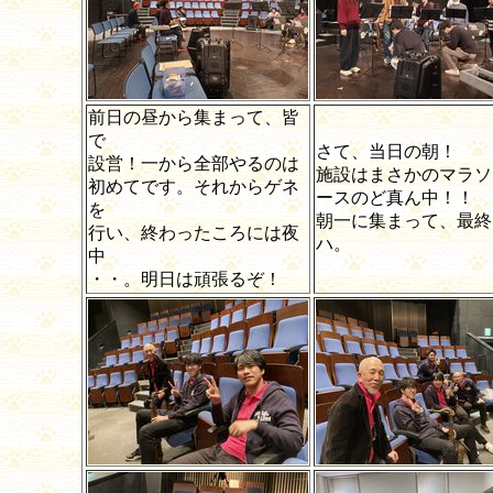
前日の昼から集まって、皆
で
さて、当日の朝！
設営！一から全部やるのは
施設はまさかのマラソ
初めてです。それからゲネ
ースのど真ん中！！
を
朝一に集まって、最終
行い、終わったころには夜
ハ。
中
・・。明日は頑張るぞ！