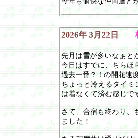
今年も愉快な仲間達と
2026
年
3
月
22
日
桜
先月は雪が多いなぁと
今日はすでに、ちらほ
過去一番？！の開花速
ちょっと冷えるタイミ
は着なくて済む感じで
さて、合宿も終わり、
ました！