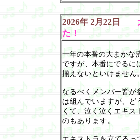
2026
年
2
月
22
日
大
た！
一年の本番の大まかな
ですが、本番にでるに
揃えないといけません
なるべくメンバー皆が
は組んでいますが、ど
くて、泣く泣くエキス
のもあります。
エキストラを立てるっ