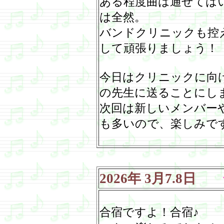
ある程度曲は通せては
は全然。
バンドクリニックも控
して頑張りましょう！
今日はクリニックに向
の先生に送ることにし
次回は新しいメンバー
も多いので、楽しみで
2026
年
3
月
7.8
日
合
合宿ですよ！合宿♪