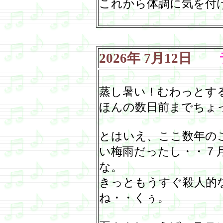
これから体調に気を付
2026
年
7
月
12
日
ラ
蒸し暑い！むわっとす
ほんの数日前までちょ
とはいえ、ここ数年の
い梅雨だったし・・７
な。
きっともうすぐ殺人的
ね・・くぅ。