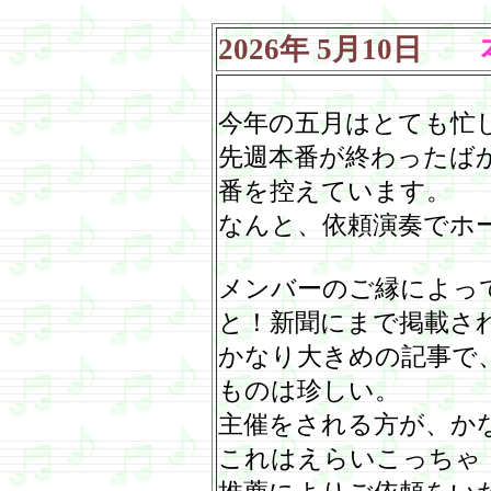
2026
年
5
月
10
日
本
今年の五月はとても忙
先週本番が終わったば
番を控えています。
なんと、依頼演奏でホ
メンバーのご縁によっ
と！新聞にまで掲載さ
かなり大きめの記事で
ものは珍しい。
主催をされる方が、か
これはえらいこっちゃ