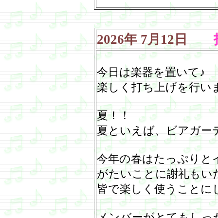
2026
年
7
月
12
日
打
今日は楽器を置いて♪
楽しく打ち上げを行い
夏！！
夏といえば、ビアガー
今年の春はたっぷりと
がたいことに謝礼もい
皆で楽しく使うことに
メンバーがとてもしっ