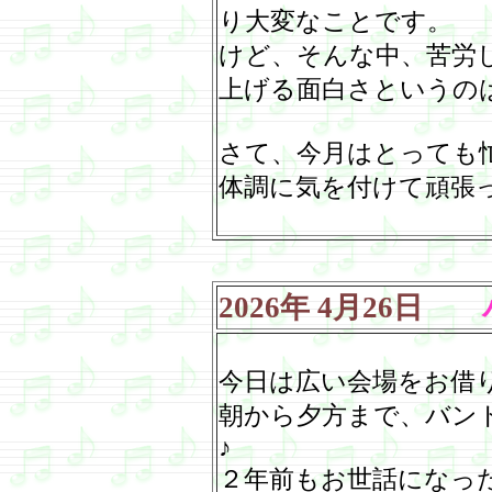
り大変なことです。
けど、そんな中、苦労
上げる面白さというの
さて、今月はとっても
体調に気を付けて頑張
2026
年
4
月
26
日
バ
今日は広い会場をお借
朝から夕方まで、バン
♪
２年前もお世話になっ