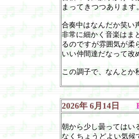
まってきつつあります
合奏中はなんだか笑い
非常に細かく音楽はま
るのですが雰囲気が柔
いい仲間達だなって改
この調子で、なんとか
2026
年
6
月
14
日
朝から少し曇ってはい
なくちょうどよい気候