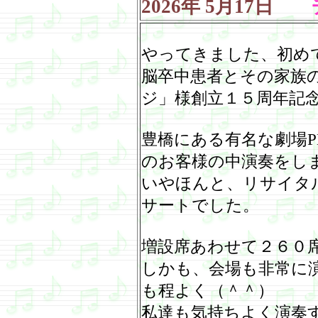
2026
年
5
月
17
日
チ
やってきました、初め
脳卒中患者とその家族
ジ」様創立１５周年記
豊橋にある有名な劇場
P
のお客様の中演奏をし
いやほんと、リサイタ
サートでした。
増設席あわせて２６０
しかも、会場も非常に
も程よく（＾＾）
私達も気持ちよく演奏