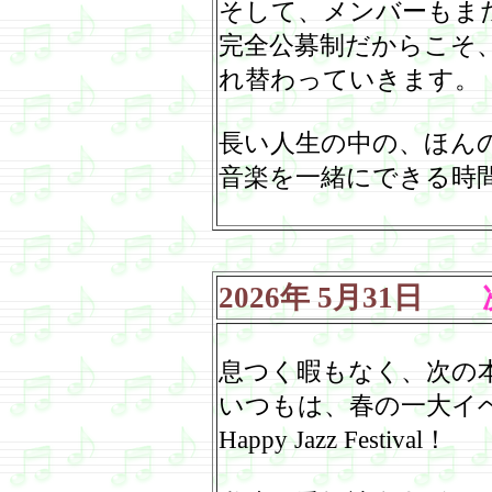
そして、メンバーもま
完全公募制だからこそ
れ替わっていきます。
長い人生の中の、ほん
音楽を一緒にできる時
2026
年
5
月
31
日
次
息つく暇もなく、次の
いつもは、春の一大イ
Happy Jazz Festival
！