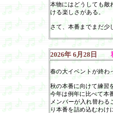
本物にはどうしても敵
ける楽しさがある。
さて、本番までまだ少
2026
年
6
月
28
日
秋
春の大イベントが終わ
秋の本番に向けて練習
今年は例年に比べて本
メンバーが入れ替わる
り本番を詰め込むわけ