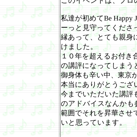
このイベントは、プロ
私達が初めて
Be Happy J
ーっと見守ってくださ
縁あって、とても親身
けました。
１０年を超えるお付き
の講評になってしまう
御身体も辛い中、東京
本当にありがとうござ
今までいただいた講評
のアドバイスなんかも
範囲でそれを昇華させ
いと思っています。