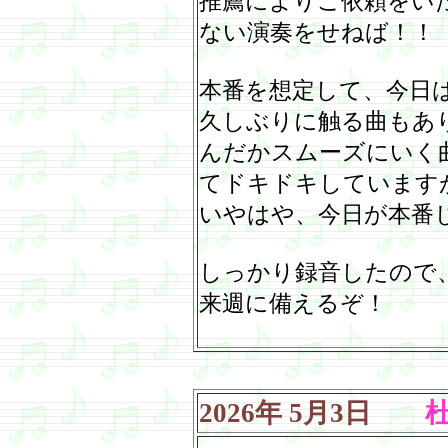
推薦によりご依頼をい
ない演奏をせねば！！
本番を想定して、今日
久しぶりに触る曲もあ
んだかスムーズにいく
てドキドキしています
いやはや、今日が本番
しっかり録音したので
来週に備えるぞ！
2026
年
5
月
3
日
杜の