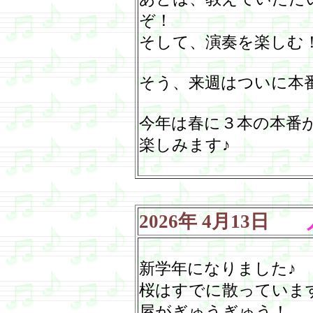
ぞ！
そして、演奏を楽しむ
そう、来週はついに本
今年は春に３本の本番
楽しみます♪
2026
年
4
月
13
日
人
新学年になりました♪
桜はすでに散っていま
屋がぎゅうぎゅう！