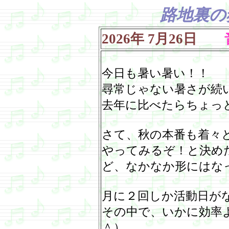
路地裏の
2026
年
7
月
26
日
音
今日も暑い暑い！！
尋常じゃない暑さが続
去年に比べたらちょっ
さて、秋の本番も着々
やってみるぞ！と決め
ど、なかなか形にはな
月に２回しか活動日が
その中で、いかに効率
＾）