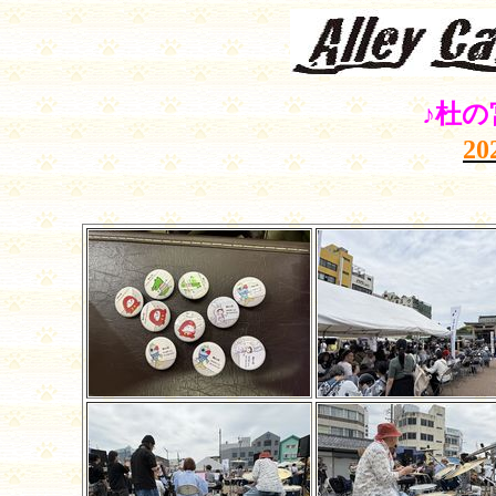
♪杜の
20