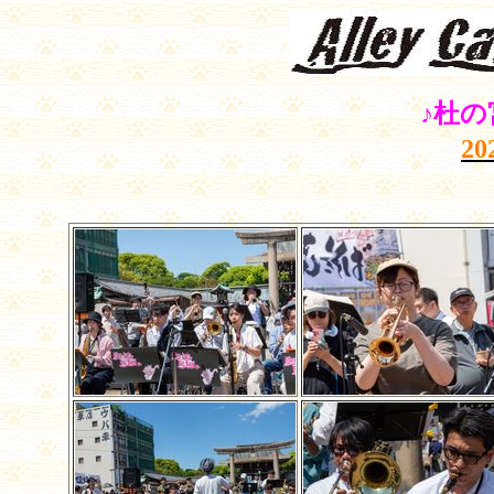
♪杜の
20