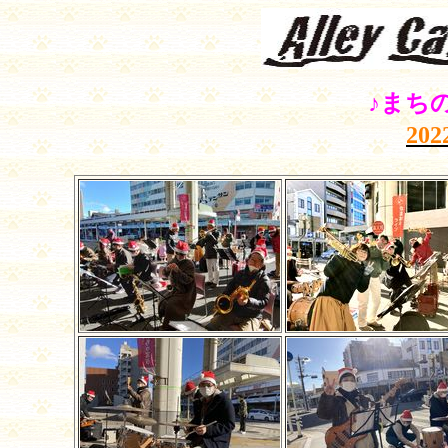
♪まち
202