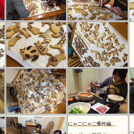
にゃごにゃご番外編。