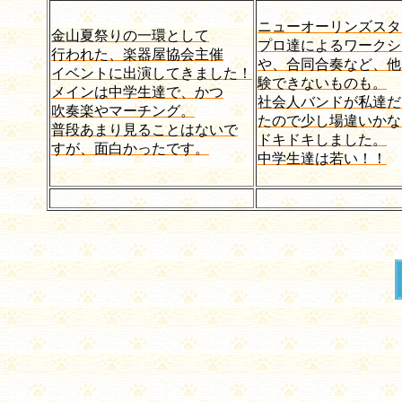
ニューオーリンズスタ
金山夏祭りの一環として
プロ達によるワークシ
行われた、楽器屋協会主催
や、合同合奏など、他
イベントに出演してきました！
験できないものも。
メインは中学生達で、かつ
社会人バンドが私達だ
吹奏楽やマーチング。
たので少し場違いかな
普段あまり見ることはないで
ドキドキしました。
すが、面白かったです。
中学生達は若い！！