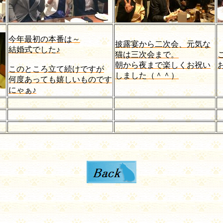
今年最初の本番は～
披露宴から二次会、元気な
結婚式でした♪
猫は三次会まで。
朝から夜まで楽しくお祝い
このところ立て続けですが
しました（＾＾）
何度あっても嬉しいものです
にゃぁ♪