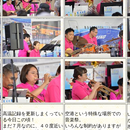
高温記録を更新しまくってい
空港という特殊な場所での
る今日この頃！
音楽祭。
まだ７月なのに、４０度近い
いろんな制約がありますが