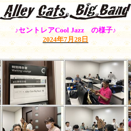
♪セントレア
Cool Jazz
の様子♪
2024
年
7
月
28
日