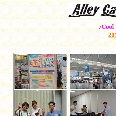
♪Coo
2