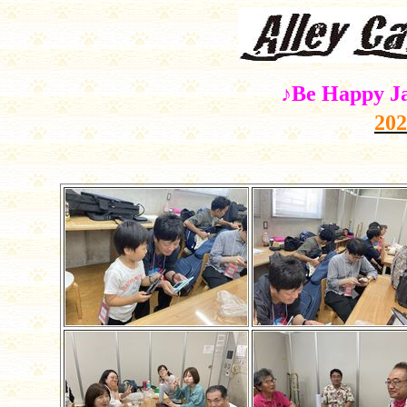
♪
Be Happy Ja
202