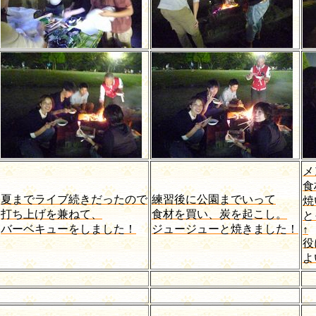
メ
食
夏までライブ続きだったので
練習後に公園までいって
焼
打ち上げを兼ねて、
食材を買い、炭を起こし。
と
バーベキューをしました！
ジュージューと焼きました！
↑
役
よ