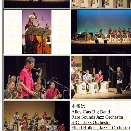
本番は
Alley Cats Big Band
Rare Sounds Jazz Orchestra
SJC Jazz Orchestra
Filled Holler Jazz Orchestra