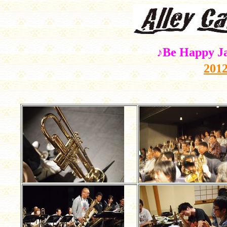
♪Be Happy 
201