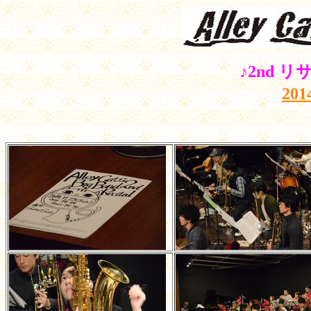
♪2nd 
20